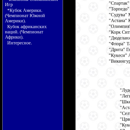
"Спартак"
Игр
"Торпедо"
*Кубок Америки.
"Судува" 
(Чемпионат Южной
"Астана" 
Америки).
"Олимпия"
Кубок африканских
наций. (Чемпионат
"Корк Сит
Африки).
"Дюделан
Интересное.
"Флора" Т
"Дрита" Г
"Кукеси" 
"Викингур
"Луд
"Лег
"Шке
"Аст
"Сел
"Црв
"Кук