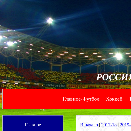
РОССИ
Главное-Футбол
Хоккей
--
--
Главное
В начало
|
2017-18
|
2019-