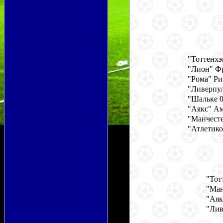
"Тоттенхэ
"Лион" Ф
"Рома" Ри
"Ливерпу
"Шальке 0
"Аякс" Ам
"Манчест
"Атлетико
"Тот
"Ман
"Аяк
"Лив