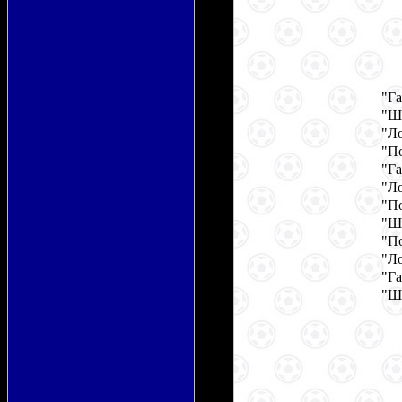
"Га
"Ша
"Л
"П
"Га
"Л
"П
"Ша
"П
"Л
"Га
"Ш