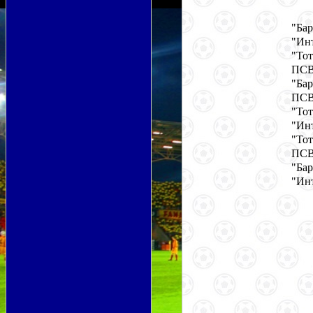
"Ба
"Ин
"То
ПСВ
"Ба
ПСВ
"То
"Ин
"То
ПСВ
"Ба
"Ин