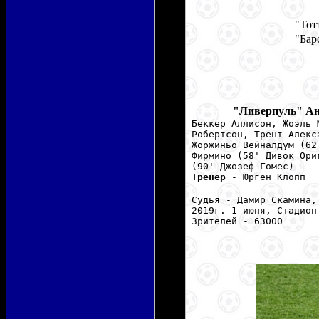
"Тот
"Бар
---------
"Ливерпуль" Ан
Беккер Аллисон, Жоэль 
Робертсон, Трент Алекс
Жоржиньо Вейналдум (62
Фирмино (58' Дивок Ори
(90' Джозеф Гомес)
Тренер
- Юрген Клопп
Судья - Дамир Скамина,
2019г. 1 июня, Стадион
Зрителей - 63000