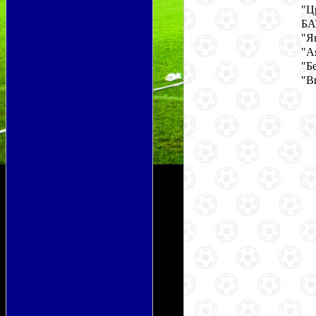
"Ц
БА
"Я
"А
"Б
"В