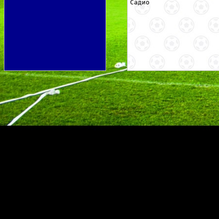
Садио