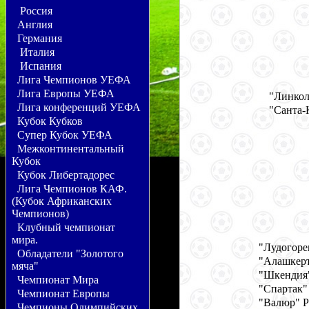
Россия
Англия
Германия
Италия
Испания
Лига Чемпионов УЕФА
Лига Европы УЕФА
"Линкол
Лига конференций УЕФА
"Санта-
Кубок Кубков
Супер Кубок УЕФА
Межконтинентальный
Кубок
Кубок Либертадорес
Лига Чемпионов КАФ.
(Кубок Африканских
Чемпионов)
Клубный чемпионат
мира.
"Лудогоре
Обладатели "Золотого
"Алашкерт
мяча"
"Шкендия"
Чемпионат Мира
"Спартак"
Чемпионат Европы
"Валюр" Р
Чемпионы Олимпийских