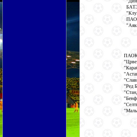
"Дин
БАТЭ
"Клу
ПАОК
"Аяк
ПАОК 
"Црве
"Кара
"Аста
"Слав
"Ред 
"Стан
"Бенф
"Селт
"Маль