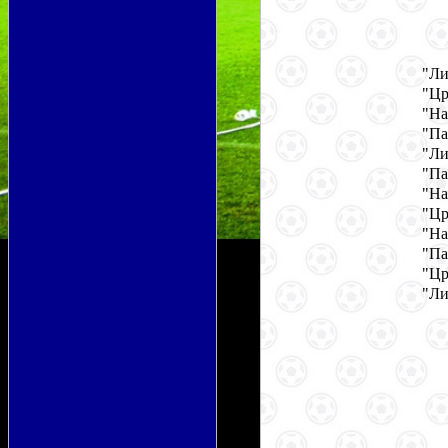
"Ли
"Цр
"На
"Па
"Ли
"Па
"На
"Цр
"На
"Па
"Цр
"Ли