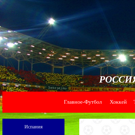
РОССИ
Главное-Футбол
Хоккей
--
--
Испания