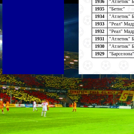
1936
"Атлетик" 
1935
"Бетис"
1934
"Атлетик" 
1933
"Реал" Мад
1932
"Реал" Мад
1931
"Атлетик" 
1930
"Атлетик" 
1929
"Барселона