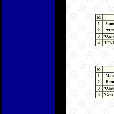
M
1
"Лив
2
"Атл
3
"Оли
4
ПСВ Г
M
1
"Ман
2
"Вил
3
"Ольб
4
"Селт