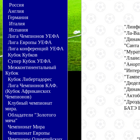
Россия
Англия
Германия
Италия
"Линфи
Испания
"Ла-Ва
Лига Чемпионов УЕФА
"Динам
Лига Европы УЕФА
"Санта
Лига конференций УЕФА
"Мурат
Кубок Кубков
"Ллане
Супер Кубок УЕФА
"Анорт
Межконтинентальный
"Интер
Кубок
"Тампе
Кубок Либертадорес
"Дюдел
Лига Чемпионов КАФ.
"Динам
(Кубок Африканских
"Актоб
Чемпионов)
"Дроэд
Клубный чемпионат
БАТЭ Б
мира.
Обладатели "Золотого
мяча"
Чемпионат Мира
Чемпионат Европы
"
Чемпионы Олимпийских