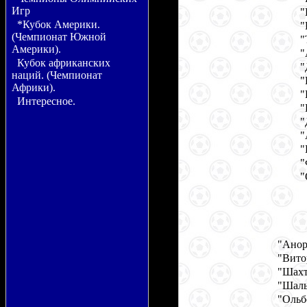
Игр
"
*Кубок Америки.
"
(Чемпионат Южной
"
Америки).
"
Кубок африканских
"
наций. (Чемпионат
"
Африки).
"
Интересное.
"
"
"
"
"
"
"Анор
"Вито
"Шахт
"Шаль
"Ольб