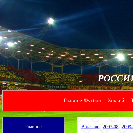
РОССИ
Главное-Футбол
Хоккей
--
--
Главное
В начало
|
2007-08
|
2009-