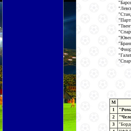
"Барс
"Левс
"Стан
"Парт
"Твен
"Спар
"Ювен
"Бран
"Фиор
"Гала
"Спар
M
1
"Ром
2
"Чел
3
"Борд