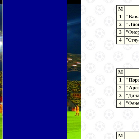
M
1
"Бав
2
"Лио
3
"Фиор
4
"Стяу
M
1
"Пор
2
"Арс
3
"Дина
4
"Фене
M