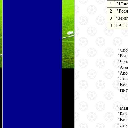
1
"Юве
2
"Реал
3
"Зени
4
БАТЭ 
"Спо
"Реа
"Чел
"Атл
"Арс
"Лио
"Вил
"Инт
"Ман
"Бар
"Вил
"Лив