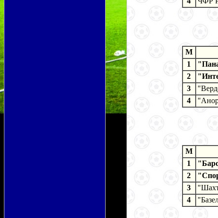
4
ЧФР 
M
1
"Пана
2
"Инт
3
"Верд
4
"Анор
M
1
"Барс
2
"Спо
3
"Шахт
4
"Базе