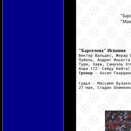
"Бар
"Ман
"Барселона" Испания
Виктор Вальдес, Жерар 
Пуйоль, Андрес Иньеста
Туре, Хави, Самуэль Эт
Анри (72' Сейду Кейта)
Тренер
- Хосеп Гвардио
Судья - Массимо Бузакк
27 мая, Стадио Олимпик