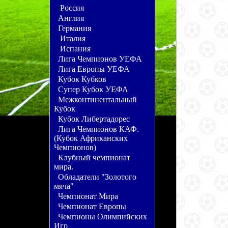
Россия
Англия
Германия
Италия
Испания
Лига Чемпионов УЕФА
Лига Европы УЕФА
Кубок Кубков
Супер Кубок УЕФА
Межконтинентальный
Кубок
Кубок Либертадорес
Лига Чемпионов КАФ.
(Кубок Африканских
Чемпионов)
Клубный чемпионат
мира.
Обладатели "Золотого
мяча"
Чемпионат Мира
Чемпионат Европы
Чемпионы Олимпийских
Игр