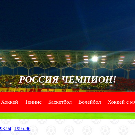
РОССИЯ ЧЕМПИОН!
Хоккей
Теннис
Баскетбол
Волейбол
Хоккей с м
--
--
--
--
93-94
|
1995-96