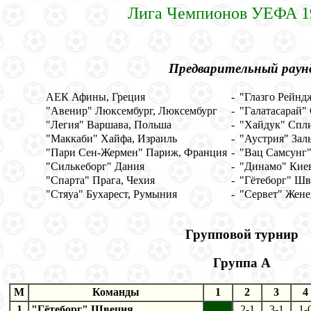
Лига Чемпионов УЕФА 1
Предварительный раун
АЕК Афины, Греция
-
"Глазго Рейнд
"Авенир" Люксембург, Люксембург
-
"Галатасарай"
"Легия" Варшава, Польша
-
"Хайдук" Спли
"Маккаби" Хайфа, Израиль
-
"Аустрия" Зал
"Пари Сен-Жермен" Париж, Франция
-
"Вац Самсунг"
"Силькеборг" Дания
-
"Динамо" Киев
"Спарта" Прага, Чехия
-
"Гётеборг" Ш
"Стяуа" Бухарест, Румыния
-
"Сервет" Жене
Групповой турнир
Группа А
M
Команды
1
2
3
4
1
"Гётеборг" Швеция
2-1
3-1
1-