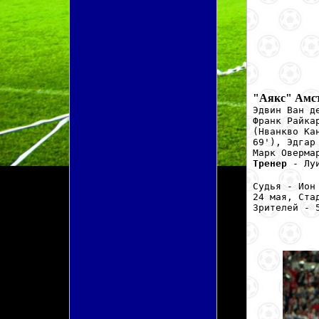
"Аякс" Амст
Эдвин Ван д
Франк Райка
(Нванкво Ка
69'), Эдгар
Марк Оверма
Тренер
- Луи
Судья - Ион
24 мая, Ста
Зрителей - 