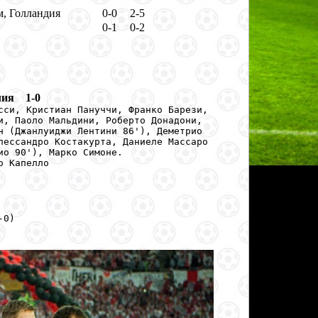
, Голландия
0-0
2-5
0-1
0-2
лия 1-0
сси, Кристиан Пануччи, Франко Барези,
и, Паоло Мальдини, Роберто Донадони,
н (Джанлуиджи Лентини 86'), Деметрио
лессандро Костакурта, Даниеле Массаро
ио 90'), Марко Симоне.
о Капелло
-0)