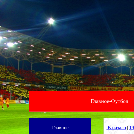
Главное-Футбол
--
Главное
В начало
|
19