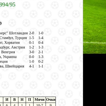
994/95
д
жерс" Шотландия
2-0
1-0
 Стамбул, Турция
1-5
1-4
т, Хорватия
0-1
0-4
ьцбург, Австрия
1-2
1-3
 Венгрия
3-0
2-1
, Украина
0-0
1-3
веция
1-0
0-2
ва, Швейцария
4-1
1-1
И
В
Н
П
Мячи
Очки
0
6
4
1
1
10-7
9