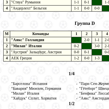
3
"Стяуа" Румыния
1-1
0-1
1-
4
"Андерлехт" Бельгия
1-1
0-0
0-0
Группа D
M
Команды
1
2
3
4
1
"Аякс" Голландия
2-0
1-1
2-
2
"Милан" Италия
0-2
3-0
2-
3
"Аустрия" Зальцбург, Австрия
0-0
0-1
0-
4
АЕК Греция
1-2
0-0
1-3
1/4
"Барселона" Испания
-
"Пари Сен-Жерме
"Бавария" Мюнхен, Германия
-
"Гётеборг" Швец
"Милан" Италия
-
"Бенфика" Лисса
"Хайдук" Сплит, Хорватия
-
"Аякс" Амстердам
1/2