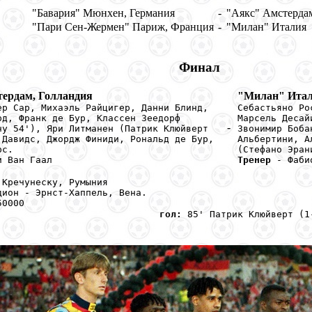
"Бавария" Мюнхен, Германия
-
"Аякс" Амстердам
"Пари Сен-Жермен" Париж, Франция
-
"Милан" Италия
Финал
ердам, Голландия
"Милан" Ита
ер Сар, Михаэль Райцигер, Данни Блинд,
Себастьяно Ро
рд, Франк де Бур, Классен Зеедорф
Марсель Десай
-
ну 54'), Яри Литманен (Патрик Клюйверт
Звонимир Боба
 Давидс, Джордж Финиди, Рональд де Бур,
Альбертини, А
рс.
(Стефано Эран
 Ван Гаал
Тренер
- Фаби
 Кречунеску, Румыния
дион - Эрнст-Хаппель, Вена.
50000
гол:
85' Патрик Клюйверт (1