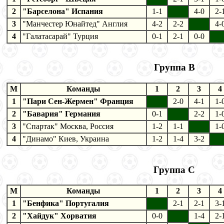
2
"Барселона" Испания
1-1
4-0
2-
3
"Манчестер Юнайтед" Англия
4-2
2-2
4-
4
"Галатасарай" Турция
0-1
2-1
0-0
Группа В
M
Команды
1
2
3
4
1
"Пари Сен-Жермен" Франция
2-0
4-1
1-
2
"Бавария" Германия
0-1
2-2
1-
3
"Спартак" Москва, Россия
1-2
1-1
1-
4
"Динамо" Киев, Украина
1-2
1-4
3-2
Группа С
M
Команды
1
2
3
4
1
"Бенфика" Португалия
2-1
2-1
3-
2
"Хайдук" Хорватия
0-0
1-4
2-