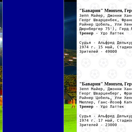
"Бавария" Мюнхен, Ге
Зепп Майер, Джонни Хан
Георг Шварценбек, Фран
Райнер Цобель, Ули Хен
Дюрнбергер 75'), Герд 
Тренер
- Удо Латтек
Судья - Альфред Дельку
1974 г. 15 май, Стадио
Зрителей - 49000
"Бавария" Мюнхен, Ге
Зепп Майер, Джонни Хан
Георг Шварценберг, Фра
Райнер Цобель, Ули Хен
Мюллер, Ганс-Йозеф Кап
Тренер
- Удо Латтек
Судья - Альфред Дельку
1974 г. 17 май, Стадио
Зрителей - 23000