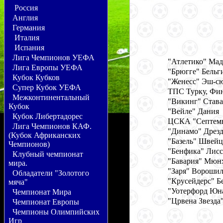
Россия
Англия
Германия
Италия
Испания
Лига Чемпионов УЕФА
"Атлетико" Мад
Лига Европы УЕФА
"Брюгге" Бельг
Кубок Кубков
"Женесс" Эш-сю
Супер Кубок УЕФА
ТПС Турку, Фи
Межконтинентальный
"Викинг" Става
Кубок
"Вейле" Дания
Кубок Либертадорес
ЦСКА "Септемв
Лига Чемпионов КАФ.
"Динамо" Дрезд
(Кубок Африканских
"Базель" Швейц
Чемпионов)
"Бенфика" Лисс
Клубный чемпионат
"Бавария" Мюнх
мира.
"Заря" Вороши
Обладатели "Золотого
"Крусейдерс" Б
мяча"
"Уотерфорд Юн
Чемпионат Мира
"Црвена Звезда
Чемпионат Европы
Чемпионы Олимпийских
Игр