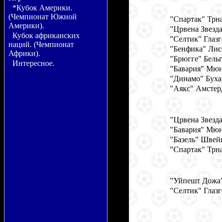
*Кубок Америки.
(Чемпионат Южной
"Спартак" Трна
Америки).
"Црвена Звезд
Кубок африканских
"Селтик" Глаз
наций. (Чемпионат
"Бенфика" Лис
Африки).
"Брюгге" Бель
Интересное.
"Бавария" Мюн
"Динамо" Буха
"Аякс" Амстер
"Црвена Звезд
"Бавария" Мюн
"Базель" Швей
"Спартак" Трна
"Уйпешт Дожа"
"Селтик" Глаз