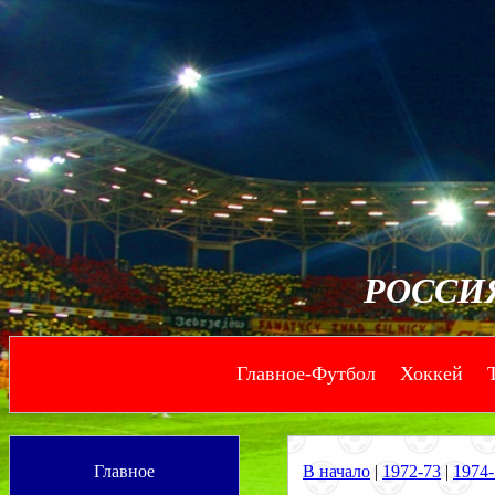
РОССИ
Главное-Футбол
Хоккей
--
--
Главное
В начало
|
1972-73
|
1974-