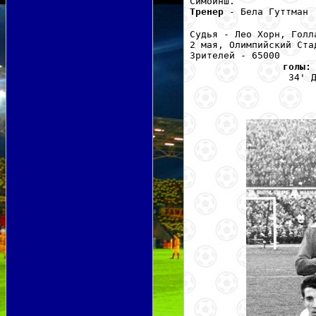
Симойнш.
Тренер
- Бела Гуттман
Судья - Лео Хорн, Голл
2 мая, Олимпийский Ста
Зрителей - 65000
голы:
34' 