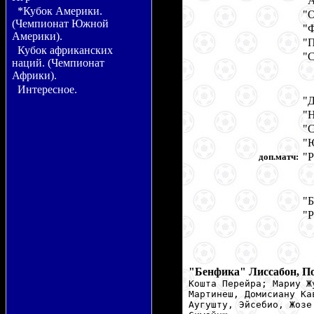
"А
*Кубок Америки.
"О
(Чемпионат Южной
"Ф
Америки).
"П
Кубок африканских
"С
наций. (Чемпионат
Африки).
Интересное.
"Д
"
"С
"Ю
"Р
доп.матч:
"Б
"Р
"Бенфика" Лиссабон, П
Кошта Перейра; Мариу Ж
Мартинеш, Домисиану Ка
Aугушту, Эйсебио, Жозе