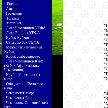
Россия
Англия
Германия
Италия
Испания
"Г
Лига Чемпионов УЕФА
"
Лига Европы УЕФА
"Ф
Кубок Кубков
"С
Супер Кубок УЕФА
"Г
Межконтинентальный
Ц
Кубок
"С
Кубок Либертадорес
"В
Лига Чемпионов КАФ.
"С
(Кубок Африканских
"С
Чемпионов)
"П
Клубный чемпионат
"С
мира.
Обладатели "Золотого
мяча"
Чемпионат Мира
"Ф
Чемпионат Европы
"Ф
Чемпионы Олимпийских
"С
Игр