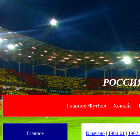
РОССИ
Главное-Футбол
Хоккей
--
--
Главное
В начало
|
1960-61
|
1962-