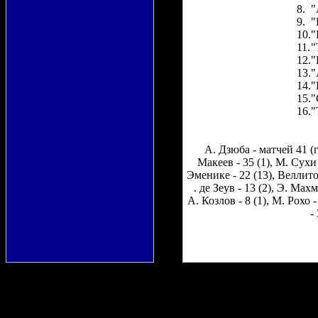
8.
"
9.
"
10.
"
11.
"
12.
"
13.
"
14.
"
15.
"
16.
"
А. Дзюба - матчей 41 (го
Макеев - 35 (1), М. Сухи 
Эменике - 22 (13), Веллито
. де Зеув - 13 (2), Э. Мах
А. Козлов - 8 (1), М. Рохо -
-