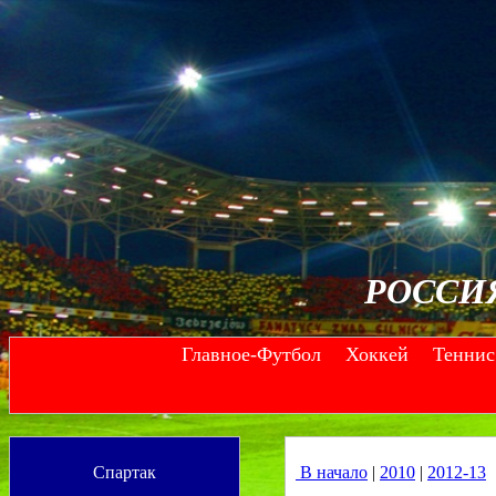
РОССИ
Главное-Футбол
Хоккей
Теннис
--
--
Спартак
В начало
|
2010
|
2012-13