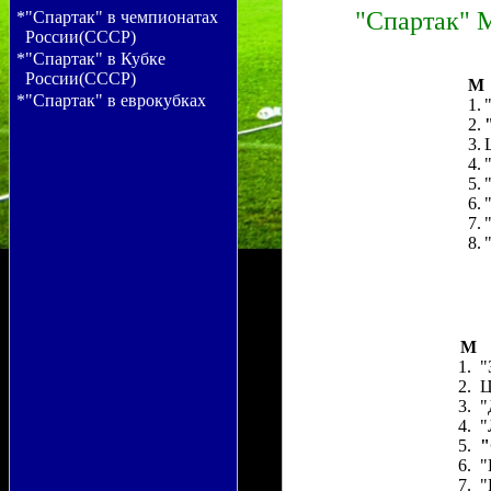
"Спартак" М
*"Спартак" в чемпионатах
России(СССР)
*"Спартак" в Кубке
России(СССР)
M
*"Спартак" в еврокубках
1.
2.
3.
4.
5.
6.
7.
8.
M
1.
"
2.
Ц
3.
"
4.
"
5.
"
6.
"
7.
"