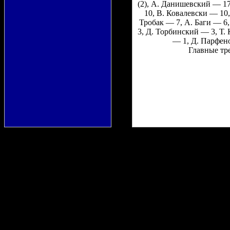
(2), А. Данишевский — 17
10, В. Ковалевски — 10,
Тробак — 7, А. Баги — 6
3, Д. Торбинский — 3, Т.
— 1, Д. Парфено
Главные тре