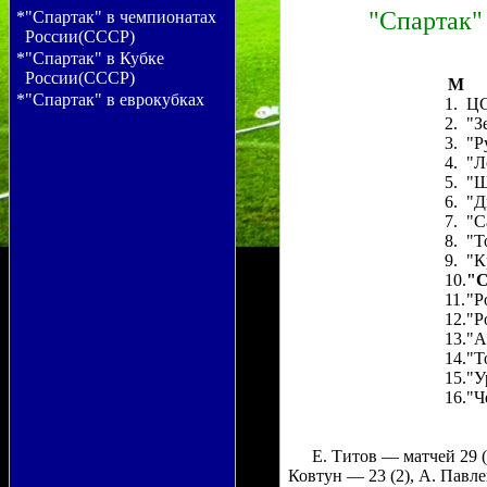
"Спартак"
*"Спартак" в чемпионатах
России(СССР)
*"Спартак" в Кубке
России(СССР)
M
*"Спартак" в еврокубках
1.
ЦС
2.
"З
3.
"Р
4.
"Л
5.
"Ш
6.
"Д
7.
"С
8.
"Т
9.
"К
10.
"С
11.
"Р
12.
"Р
13.
"А
14.
"Т
15.
"У
16.
"Ч
Е. Титов — матчей 29 (
Ковтун — 23 (2), А. Павл