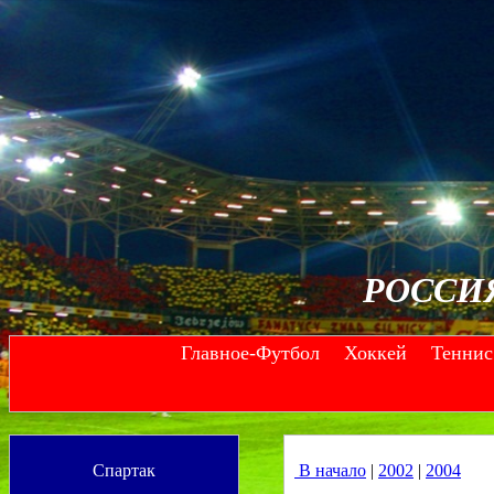
РОССИ
Главное-Футбол
Хоккей
Теннис
--
--
Спартак
В начало
|
2002
|
2004