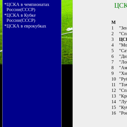
ЦСК
*ЦСКА в чемпионатах
России(СССР)
*ЦСКА в Кубке
России(СССР)
M
*ЦСКА в еврокубках
1
"Зе
2
"Сп
3
ЦСК
4
"Мо
5
"Са
6
"Ди
7
"Ло
8
"Ам
9
"Хи
10
"Ру
11
"То
12
"Сп
13
"Кр
14
"Лу
15
"Ку
16
"Ро