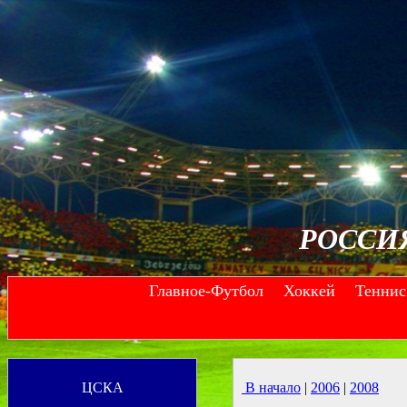
РОССИ
Главное-Футбол
Хоккей
Теннис
--
--
ЦСКА
В начало
|
2006
|
2008