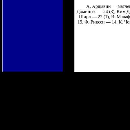
А. Аршавин — матчей 
Домингес — 24 (3), Ким До
Ширл — 22 (1), В. Малаф
15, Ф. Риксен — 14, К. Ч