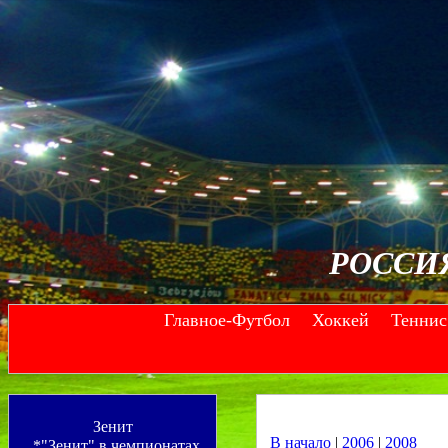
РОССИ
Главное-Футбол
Хоккей
Теннис
--
--
Зенит
В начало
|
2006
|
2008
*"Зенит" в чемпионатах