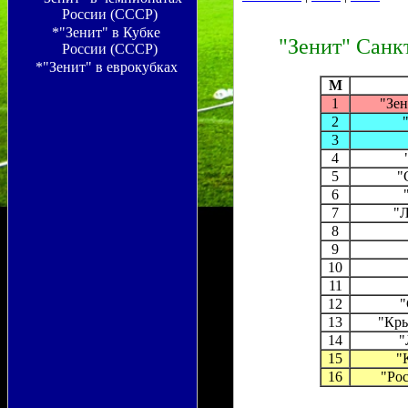
России (СССР)
*"Зенит" в Кубке
"Зенит" Санк
России (СССР)
*"Зенит" в еврокубках
M
1
"Зен
2
3
4
5
"
6
7
"Л
8
9
10
11
12
"
13
"Кры
14
"
15
"
16
"Рос