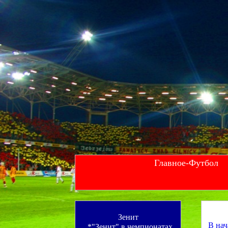
Главное-Футбол
--
Зенит
В нач
*"Зенит" в чемпионатах