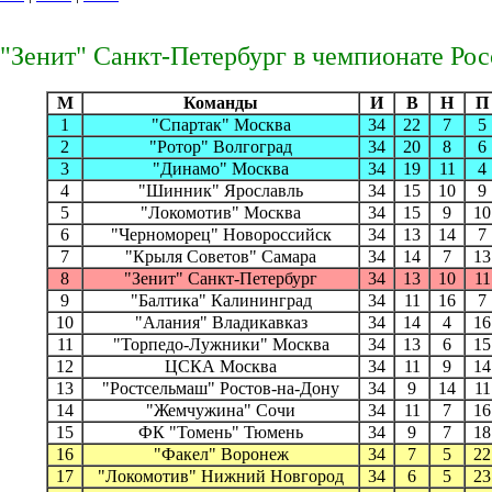
"Зенит" Санкт-Петербург в чемпионате Рос
M
Команды
И
B
H
П
1
"Спартак" Москва
34
22
7
5
2
"Ротор" Волгоград
34
20
8
6
3
"Динамо" Москва
34
19
11
4
4
"Шинник" Ярославль
34
15
10
9
5
"Локомотив" Москва
34
15
9
10
6
"Черноморец" Новороссийск
34
13
14
7
7
"Крыля Советов" Самара
34
14
7
13
8
"Зенит" Санкт-Петербург
34
13
10
11
9
"Балтика" Калининград
34
11
16
7
10
"Алания" Владикавказ
34
14
4
16
11
"Торпедо-Лужники" Москва
34
13
6
15
12
ЦСКА Москва
34
11
9
14
13
"Ростсельмаш" Ростов-на-Дону
34
9
14
11
14
"Жемчужина" Сочи
34
11
7
16
15
ФК "Томень" Тюмень
34
9
7
18
16
"Факел" Воронеж
34
7
5
22
17
"Локомотив" Нижний Новгород
34
6
5
23