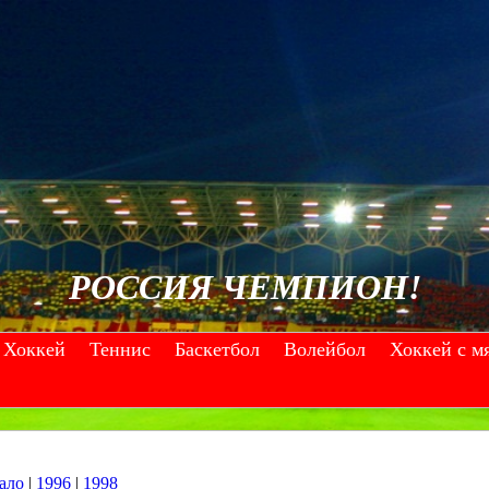
РОССИЯ ЧЕМПИОН!
Хоккей
Теннис
Баскетбол
Волейбол
Хоккей с м
--
--
--
--
ало
|
1996
|
1998