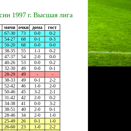
сии 1997 г. Высшая лига
мячи
очки
дома
гост
67-30
73
0-0
0-2
54-27
68
0-1
0-3
50-20
68
0-0
0-0
38-35
55
1-1
0-2
47-37
54
2-0
0-0
40-26
53
0-0
0-2
32-30
49
0-0
0-1
28-29
49
-
-
38-33
49
0-1
2-2
52-42
46
1-0
2-0
50-46
45
3-2
2-1
31-42
42
2-0
0-2
34-38
41
0-0
3-2
38-51
40
2-0
0-1
28-46
34
2-0
1-0
25-49
26
0-1
1-0
26-60
23
1-0
2-2