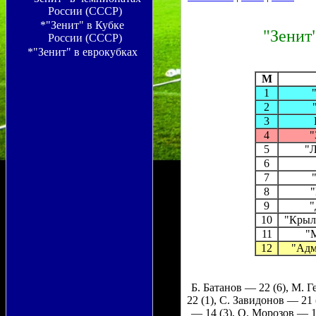
России (СССР)
*"Зенит" в Кубке
"Зенит
России (СССР)
*"Зенит" в еврокубках
M
1
2
3
4
"
5
"Л
6
7
8
"
9
"
10
"Крыл
11
"
12
"Адм
Б. Батанов — 22 (6), М. 
22 (1), С. Завидонов — 21
— 14 (3), О. Морозов — 1