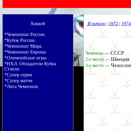
Хоккей
В начало
|
1972
|
1974
*Чемпионат России.
*Кубок России.
*Чемпионат Мира.
*Чемпионат Европы
СССР
Чемпион
—
*Олимпийские игры
Швеция
2-е место
—
*НХЛ. Обладатели Кубка
Чехосло
3-е место
—
Стэнли
*Супер серии
*Супер матчи
*Лига Чемионов