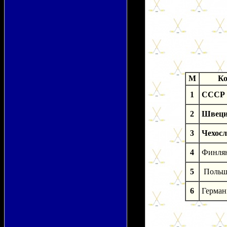
M
К
1
СССР
2
Швец
3
Чехос
4
Финля
5
Польш
6
Герман