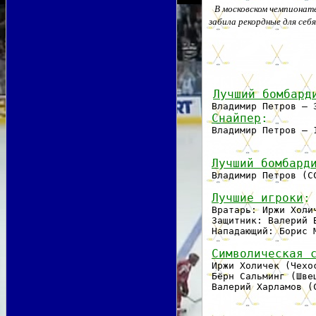
В московском чемпионат
забила рекордные для себ
Лучший бомбард
 Владимир Петров — 3
Снайпер
:
Лучший бомбард
 Владимир Петров (С
Лучшие игроки
:
 Вратарь: Иржи Холич
 Защитник: Валерий В
 Нападающий: Борис 
Символическая 
 Иржи Холичек (Чехос
 Бёрн Сальминг (Шве
 Валерий Харламов (