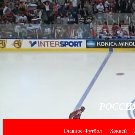
РОССИ
Главное-Футбол
Хоккей
--
--