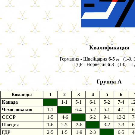
Квалификация
Германия - Швейцария
6-5
(1-0, 3
от
ГДР - Норвегия
6-3
(1-0, 1-1,
Группа А
Команды
1
2
3
4
5
6
Канада
1-1
5-1
6-1
5-2
7-4
1
Чехословакия
1-1
6-4
5-2
5-1
4-1
6
СССР
1-5
4-6
6-2
9-1
13-2
7
Швеция
1-6
2-5
2-6
3-2
7-3
6
ГДР
2-5
1-5
1-9
2-3
6-5
4