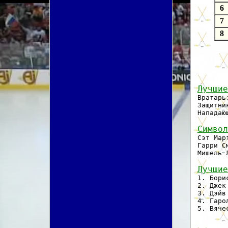
6
7
8
Лучшие
 Вратарь
 Защитни
 Нападаю
Символ
 Сэт Мар
 Гарри С
 Мишель 
Лучшие
 1. Бори
 2. Джек
 3. Дэйв
 4. Гаро