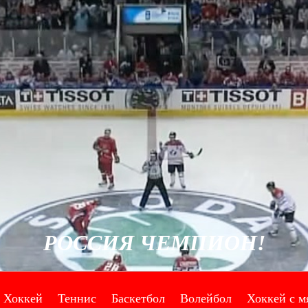
РОССИЯ ЧЕМПИОН!
Хоккей
Теннис
Баскетбол
Волейбол
Хоккей с м
--
--
--
--