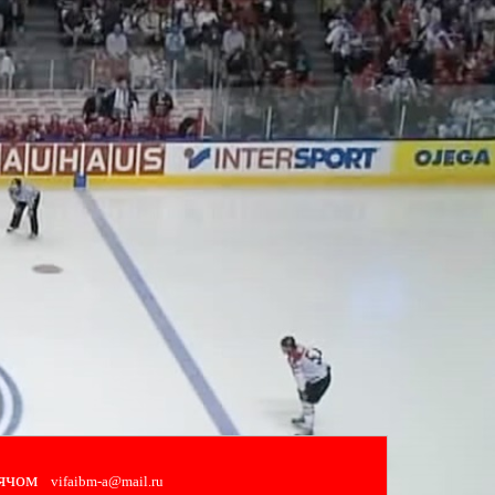
ячом
vifaibm-a@mail.ru