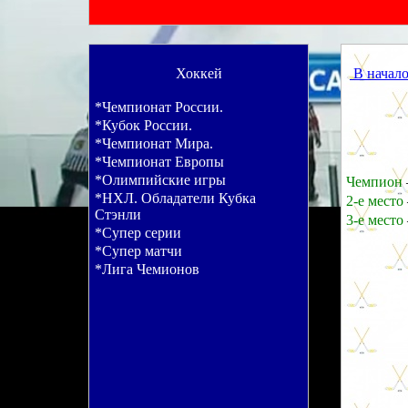
Хоккей
В начал
*Чемпионат России.
*Кубок России.
*Чемпионат Мира.
*Чемпионат Европы
*Олимпийские игры
Чемпион
*НХЛ. Обладатели Кубка
2-е место
Стэнли
3-е место
*Супер серии
*Супер матчи
*Лига Чемионов