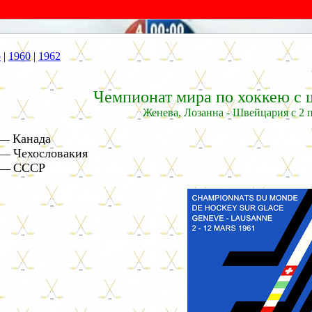
о
|
1960
|
1962
Чемпионат мира по хоккею с ш
Женева, Лозанна - Швейцария с 2 п
Канада
—
Чехословакия
—
СССР
—