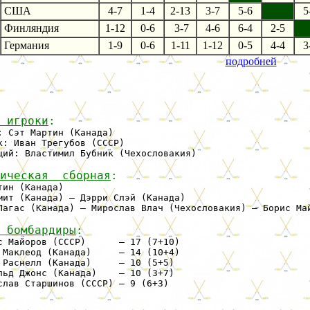
США
4-7
1-4
2-13
3-7
5-6
5
Финляндия
1-12
0-6
3-7
4-6
6-4
2-5
Германия
1-9
0-6
1-11
1-12
0-5
4-4
3
подробней
 игроки
:
: Сэт Мартин (Канада)

к: Иван Трегубов (СССР)

щий: Властимил Бубник (Чехословакия)

ическая  сборная
:
тин (Канада)

мит (Канада) — Дэрри Слэй (Канада)

Лагас (Канада) — Мирослав Влач (Чехословакия) — Борис Май
 бомбардиры
:
с Майоров (СССР)      — 17 (7+10) 

 Маклеод (Канада)     — 14 (10+4)

 Раснелл (Канада)     — 10 (5+5)

льд Джонс (Канада)    — 10 (3+7)
